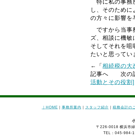
特に私の事務所
し、そのために
の方々に影響を
ですから当事務
ズ、相談に機敏
そしてそれを咀
たいと思ってい
←「
相続税の大
記事へ 次の
活動とその役割]
｜
HOME
｜
事務所案内
｜
スタッフ紹介
｜
税務会計の
〒226-0018 横
TEL：045-984