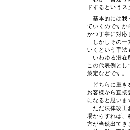
ドするというス
基本的には我々
ていくのですか
かつ丁寧に対応
しかしその一方
いくという手法
いわゆる潜在顧
この代表例とし
策定などです。
どちらに重きを
お客様から直接
になると思いま
ただ法律改正お
場からすれば、
方が当然出てき