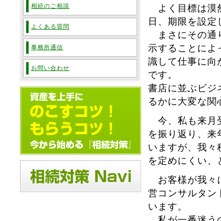
相続のご相談
よく目標は漠然
日、期限を設定
よくある質問
まさにその通り
示することによ
事務所通信
識して仕事に向
お問い合わせ
です。
書店に並ぶビジ
るかに大変な関
今、私も来月受
を振り返り、来
いますが、我々
を定めにくい、
お客様が我々に
営コンサルタン
います。
私が一番迷うの