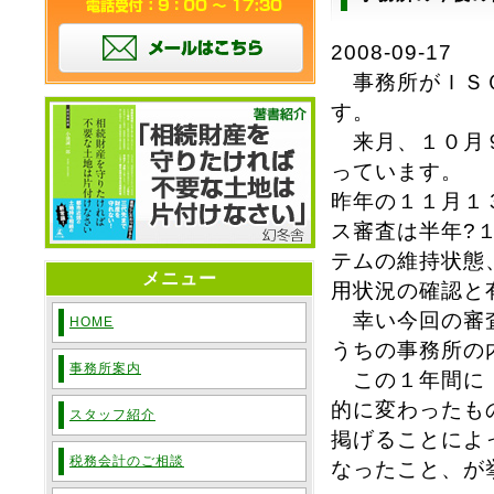
2008-09-17
事務所がＩＳＯ
す。
来月、１０月９
っています。
昨年の１１月１
ス審査は半年?
テムの維持状態
メニュー
用状況の確認と
幸い今回の審査
HOME
うちの事務所の
事務所案内
この１年間にＩ
的に変わったも
スタッフ紹介
掲げることによ
税務会計のご相談
なったこと、が